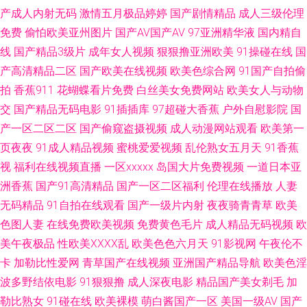
产成人内射无码
激情五月极品婷婷
国产剧情精品
成人三级伦理
免费
偷怕欧美亚州图片
国产AV国产AV
97亚洲精华液
国内精自
com 欧美国产中文高清 日本黄色 日韩精品一 午夜福利中文版 午夜欧美毛 91
线
国产精品3级片
成年女人视频
狠狠撸亚洲欧美
91操碰在线
国
超碰在线长腿 www日本高清 肏屄高清视频不卡 精东tv 欧美日本色色 婷婷他
产高清精品二区
国产欧美在线视频
欧美色综合网
91国产自拍偷
拍
香蕉911
花蝴蝶看片免费
白丝美女免费网站
欧美女人与动物
六月天 午夜福利丝袜人妻 性交综合网 久久精品观看 蜜桃福利视频 欧美在线
交
国产精品无码电影
91插插库
97超碰大香蕉
户外自慰影院
国
产一区二区二区
国产偷窥盗摄视频
成人动漫网站观看
欧美第一
性生活 人人澡人人爱 日韩成人综合AⅤ AV管网 岛国AV导航 欧亚精品导航 日
页夜夜
91成人精品视频
蜜桃爱爱视频
乱伦熟女五月天
91香蕉
视
福利在线视频直播
一区xxxxx
岛国大片免费视频
一道日本亚
韩二页 少妇导航福利 亚洲伦理四区在线 影音先锋三级理论 91一桃色 www
洲香蕉
国产91高清精品
国产一区二区福利
伦理在线播放
人妻
激情五月 东方va在线 国产三级在线网站 人妖伪娘 色图撸撸 丝袜少妇足交
无码精品
91自拍在线观看
国产一级片内射
夜夜骑青青草
欧美
色图人妻
在线免费欧美视频
免费黄色毛片
成人精品无码视频
欧
97超碰情侣自拍 www男人天堂 狼友在线免费 欧美性爱中文字幕 日韩1234
美午夜极品
性欧美ⅩⅩⅩⅩ乱
欧美色色六月天
91影视网
午夜伦不
卡
加勒比性爱网
青草国产在线视频
亚洲国产精品导航
欧美色淫
香蕉大香蕉久 中文字幕禁忌乱偷 超碰豆花97 大香蕉伊人網 狠狠插资源网 欧
波多野结依电影
91狠狠撸
成人深夜电影
精品国产美女剃毛
加
勒比熟女
91碰在线
欧美裸模
萌白酱国产一区
美国一级AV
国产
美人妻自慰 日韩新片www 婷婷五月份影视 亚洲成人黄页 97超碰人人摸 av