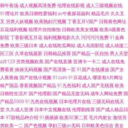
韩午夜场
成人视频高清免费
伦理在线影视
成人三级视频在线
91理论片
欧美日韩性爱福利
av午夜探花福利
精品毛片
久久叉
叉
另类人妖视频
欧美熟妇穴视频
丁香五月V国产
日韩黄色网址
豆花福利视频
轮理片自拍偷拍
日韩欧美美女视频
欧美A级黄色
影院
丁香影视五月花
福利视频电影久久
污污污污免费
91金典
免费
欧美三级日本
成人在线吃瓜网站
成人岛国影院
成人动漫二
区三区
久草在线最新
日韩精品推荐
国产精品一区自拍
男人天堂
a片123
另类视频欧美
国产在线直播
亚洲卡一卡二
成人在线免
费看黄
操操无码视频
国产高清第一页
91国产在线播放
国产女
人夜夜做
国产在线小视频
91com
91豆花成人
哪里有A片网址
精产国品
香蕉视频国产精品
91九色福利
成人国产无线视
欧美
日韩性生活片
国产伦理剧
国产精品无套无码
成年人网站免费
国
产精品1000
91九色在线视频
日本伦理片在线
三级无码在线天
堂
久久成人亚洲
日本中文视频在线
伦理剧推荐
国产成人精品日
本
97甜桃品种介绍
91插插插
欧美SE第二页
毛片内射女
激情另
类欧美一二
国产色视频
孕妇三级av无码
日韩欧美色综合
美女