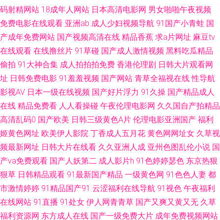
欧州成人一三区 浮力欧美第一页 欧美日韩人人 91资源在线 免费网站91 午夜
码射精网站
18成年人网站
日本高清电影网
男女啪啪午夜视频
免费电影在线观看
亚洲ab
成人少妇视频导航
91国产小青蛙
国
神马福利51 亚洲成人小说网站 ts人妖交友网站 国产精品自拍在线 老司机香
产成年免费网站
国产视频高清在线
精品香蕉
求a片网址
麻豆tv
在线观看
在线撸丝片
91草碰
国产成人激情视频
黑料吃瓜精品
蕉久久 伊人婷婷影院 97在线视 福利社老湿 女优在线观看 色色看片 伊人久
偷拍
91大神合集
成人拍拍拍免费
香港伦理剧
日韩大片观看网
操综合在线 91最新在线视频 国产VA在线 久草在线午夜剧场 午夜福利128 91
址
日韩免费电影
91羞羞视频
国产网站
青草全福视在线
性导航
影视AV
日本一级在线视频
国产好片浮力
91久操
国产精品成人
素人网 国产40页 久久精品福利导航 人妻超碰在线 亚洲成人A片 91视频家庭
在线
精品免费看
人人看操碰
午夜伦理电影网
久久国自产拍精品
高清乱码0
国产欧美
日韩三级黄色A片
伦理电影亚洲国产
福利
超碰97久草 国产乱轮9 另类激情com 婷婷色图 91丝瓜浮力草草 成人精品视
姬黄色网址
欧美伊人影院
丁香成人五月花
黄色网网址女
久草视
频最新网址
日韩大片在线看
久久亚洲人成
亚州色图乱伦小说
国
频 久久97视屏 人人操人人摸超碰 午夜91视频 91夫妻原创久久 超碰人人骑
产va免费观看
国产人妖第二
成人影片h
91色婷婷瑟色
东京热狠
狠草
日韩精品观看
91最新国产精品
一级黄色网
91色色人妻
都
九九热人与兽 少妇四虎一线天 wwwAV资源网 国产精品青草 蜜臀综合91色
市激情婷婷
91精品国产91
云涩福利在线导航
91视色
午夜福利
色一本道 91超碰伊人在线 草逼免费直接看 国成精品九区 美女奸三级 日韩素
在线网站
91直播
91处女
伊人网青青草
国产又爽又黄又无
久草
福利资源网
东方成人在线
国产一级免费大片
成年免费视频网站