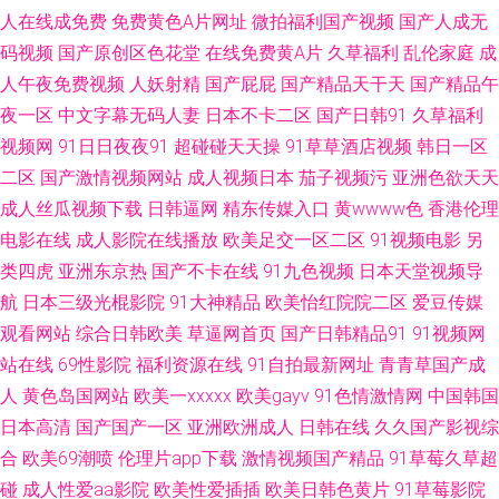
人在线成免费
免费黄色A片网址
微拍福利国产视频
国产人成无
码视频
国产原创区色花堂
在线免费黄A片
久草福利
乱伦家庭
成
高清电影资源 成人黄色AⅤ网站 福利在线 精品人妻少妇 久久无码午夜 五月花
人午夜免费视频
人妖射精
国产屁屁
国产精品天干天
国产精品午
丁香网 91官网一匹二区 91综合资源 超碰97综合 大香蕉网精品 激情都市色
夜一区
中文字幕无码人妻
日本不卡二区
国产日韩91
久草福利
视频网
91日日夜夜91
超碰碰天天操
91草草酒店视频
韩日一区
网 久久青草影院 老湿机av 欧美岛国123 日本老司机草 97超碰无码 超碰极品
二区
国产激情视频网站
成人视频日本
茄子视频污
亚洲色欲天天
成人丝瓜视频下载
日韩逼网
精东传媒入口
黄wwww色
香港伦理
国产禁品无遮挡 韩日一本 久久五月 老司机激情福利 日本在线观看 亚洲区限
电影在线
成人影院在线播放
欧美足交一区二区
91视频电影
另
类四虎
亚洲东京热
国产不卡在线
91九色视频
日本天堂视频导
制级51 99热超碰免费 成人午夜精品 韩国三级片网址 玖玖热视频 欧美人另类
航
日本三级光棍影院
91大神精品
欧美怡红院院二区
爱豆传媒
观看网站
综合日韩欧美
草逼网首页
国产日韩精品91
91视频网
不卡 人人射人人妻 午夜性伦理视频 69日韩在线黑料 91影音 99热99草 岛国
站在线
69性影院
福利资源在线
91自拍最新网址
青青草国产成
大片在线观看 国产性爱区一区 久草在线欧美 麻豆视频18 欧美十专区 日本A
人
黄色岛国网站
欧美一xxxxx
欧美gayv
91色情激情网
中国韩国
日本高清
国产国产一区
亚洲欧洲成人
日韩在线
久久国产影视综
视频 www九九 福利内射官网 黄色激情久久 久久导航色色 男人天堂导航 日
合
欧美69潮喷
伦理片app下载
激情视频国产精品
91草莓久草超
碰
成人性爱aa影院
欧美性爱插插
欧美日韩色黄片
91草莓影院