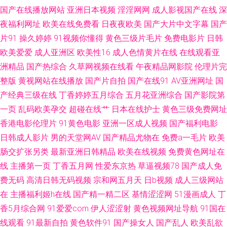
人无码 97AV导航 国产另类TS在线 欧美草逼网 午夜剧场999 91九色熟女 草
国产在线播放网站
亚洲日本视频
淫淫网网
成人影视国产在线
深
夜福利网址
欧美在线免费看
日夜夜欧美
国产大片中文字幕
国产
逼视频网站 国产丝袜另类 欧美三级免费电影 五月天丁香社区 Av狠友 久久欧
片91
操久婷婷
91视频你懂得
黄色三级片毛片
免费电影片
日韩
欧美爱爱
成人亚洲区
欧美性16
成人色情黄片在线
在线观看亚
美视频 微拍秒拍福利99 91碰在线观看 成人日韩色图 黄网在线看可下载 日本
洲精品
国产热综合
久草网视频在线看
午夜精品网影院
伦理片完
亚洲中文 影音先锋91看片 99热这里是精品 韩国电影片 日本Aa 尤物在线导
整版
黄视网站在线播放
国产片自拍
国产在线91
AV亚洲网址
国
产经典三级在线
丁香婷婷五月综合
五月花亚洲综合
国产影院第
航 超碰啪啪 精品成人精品 欧美中出 午夜福利传媒影视 91社视频网 成人九
一页
乱码欧美孕交
超碰在线艹
日本在线护士
黄色三级免费网址
香港电影伦理片
91黄色电影
亚洲一区成人视频
国产福利电影
一 久久99精品在线 五月丁香福利网 91新人福利 国产在线观看亚毛 欧美人人
日韩成人影片
男的天堂网AV
国产精品尤物在
免费a一毛片
欧美
肠交扩张另类
最新亚洲日韩精品
欧美在线视频
免费黄色网址在
操 午夜寂寞伦理 91在线大神超碰 国产内射视频 蜜臀网站91 天天干天天添
线
主播第一页
丁香五月网
性爱东京热
草逼视频78
国产成人免
费无码
高清日韩无码视频
宗和网五月天
日b视频
成人三级网站
成人蝌蚪 欧美风骚A片 午夜日屄
在
主播福利姬h在线
国产精一精二区
基情涩涩网
51漫画成人
丁
香5月综合网
91爱爱com
伊人涩涩射
黄色视频网址导航
91国在
线观看
91最新自拍
黄色软件91
国产操女人
国产乱人
欧美乱欲