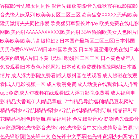
容院|影音先锋女同同性|影音先锋欧美|影音先锋秋霞在线影院|影
音先锋人妖系列
欧美美女区二区三区|欧美猛交XXXXX无码|欧美
猛男激情夫夫同性作爱|欧美猛男军警长片gay|欧美免费在线电影
网|欧美内射AAAAAAXXXXX|欧美内射BBW偷拍|欧美女人色图片|
欧美欧美|欧美片高级艳妇2
日本国产最新区二区三区|日本韩国
男男作爱GAYWWW|日本韩国欧美区|日本韩国亚洲欧美在线|日本
很黄的吸乳A片|日本黄H兄妹H动漫区二区三区|日本黄色成年人
免费观看|日本黄色小说网站|日本黄页免费视频播放网站|日本激
情片
成人浮力影院免费看|成人版抖音在线观看|成人超碰在线观
看|成人电影视频一区|成人动漫免费|成人动漫在线观看|成人抖音
app免费|成人短视频在线观看|成人浮力影院免费看|成人福利电
影
精品大香蕉伊人|精品导航17艹|精品导航福利|精品豆花网站|
精品福利av导航|精品福利av导航在线|精品福利导航|精品福利豆
花|精品福利色情导航|精品福利社
色先锋影音AV资源|色先锋影音
av资源网|色先锋影音先锋av|色先锋影音中文|色先锋影音资源av|
色先锋影院|色先锋中文|色先锋中文字幕|色先锋资源|少妇宾馆打