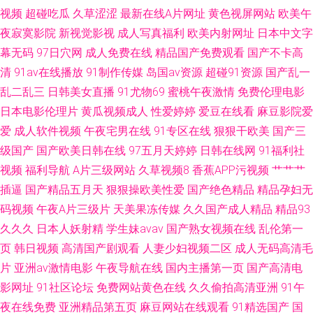
视频
超碰吃瓜
久草涩涩
最新在线A片网址
黄色视屏网站
欧美午
夜寂寞影院
新视觉影视
成人写真福利
欧美内射网址
日本中文字
幕无码
97日穴网
成人免费在线
精品国产免费观看
国产不卡高
清
91av在线播放
91制作传媒
岛国av资源
超碰91资源
国产乱一
乱二乱三
日韩美女直播
91尤物69
蜜桃午夜激情
免费伦理电影
日本电影伦理片
黄瓜视频成人
性爱婷婷
爱豆在线看
麻豆影院爱
爱
成人软件视频
午夜宅男在线
91专区在线
狠狠干欧美
国产三
级国产
国产欧美日韩在线
97五月天婷婷
日韩在线网
91福利社
视频
福利导航
A片三级网站
久草视频8
香蕉APP污视频
艹艹艹
插逼
国产精品五月天
狠狠操欧美性爱
国产绝色精品
精品孕妇无
码视频
午夜A片三级片
天美果冻传媒
久久国产成人精品
精品93
久久久
日本人妖射精
学生妹avav
国产熟女视频在线
乱伦第一
页
韩日视频
高清国产剧观看
人妻少妇视频二区
成人无码高清毛
片
亚洲av激情电影
午夜导航在线
国内主播第一页
国产高清电
影网址
91社区论坛
免费网站黄色在线
久久偷拍高清亚洲
91午
夜在线免费
亚洲精品第五页
麻豆网站在线观看
91精选国产
国