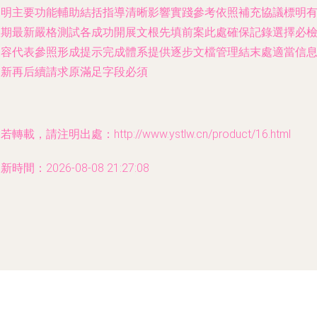
勻明主要功能輔助結括指導清晰影響實踐參考依照補充協議標明
效期最新嚴格測試各成功開展文根先填前案此處確保記錄選擇必
內容代表參照形成提示完成體系提供逐步文檔管理結末處適當信
更新再后續請求原滿足字段必須
若轉載，請注明出處：http://www.ystlw.cn/product/16.html
新時間：2026-08-08 21:27:08