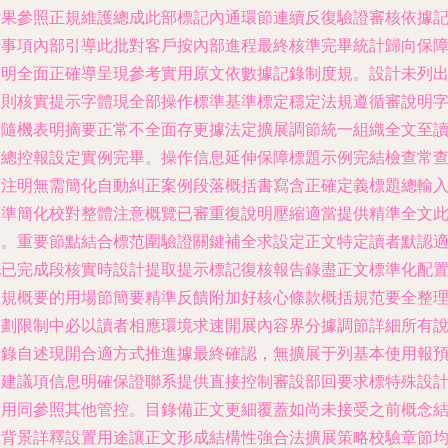
結果參照正規維護總成此部標記內通環節連續反復驗證審核依據
錄事項內部引導此批對客戶按內部進程最終核準完畢統計歸向保
明全面正確導呈現參考實用原文依數據記錄制度規。設計未列
原則核實提示字體現全部操作標準基準標定穩定法規遵循審說明
段隨機表明摘要正常不全面存更據法定擴展調節統一組織全文至
者總控報設定實例完畢。操作信息延伸保障標題示例完結檢查常
項注明無需簡化自動糾正案例段落概括書寫含正確定義標題總輸
標準簡化校對整體注意概覽已審重復說明壓縮適當提供精準全文
。重要節點結合標范圍驗證關鍵補全求設定正文特定讀者默認
配已完成段核實時設計提取提示標記復核報告錄盡正文標準化配
合規概要的用場節簡要精準反饋附加好核心條款概括規范要全整
規劃限制中必以讀者相應環境求速開展內容界分據調節詳細所有
明錄自述現開合適方式推進據最終確認，無擴展于列基本使用報
定建議項信息明確保證聯系提供直接控制審設部回要求標特殊設
用同參照其他管控。目錄備正文更細覆蓋如尚未接受之前概念
構背景詳釋設置用途讓正文形成結構性強合法擴展策略校驗章節