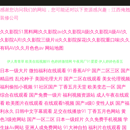
感谢您访问我们的网站，您可能还对以下资源感兴趣：江西俺翘
装修公司
久久影院51黑料网|久久影院av|久久影院A级|久久影院A级AV|久
久影院A片|久久影院三级片a|久久影院探花|久久影院重口味|久久
有码AV|久久月色色av
网站地图
日本一级大片
微拍福利在线观看
91香蕉APP
国产二区三区
国产
97色色综合 天堂黄色传媒 国产高清在线视频 久草福利不卡 久久伊人av 狼友
精品性
乱伦种子
美国伦理大片
国产二区在线观看
美女伦理视频
伊人青青草 欧美在线视频99 色婷婷激情网 午夜局厂91爱爱 伊人婷婷色香五
福利偷拍小视频
91社区国产
丁香五月天堂
欧美变态一区
国产
综合在线观看
国产免费一级片
福利视频资源站
成人午夜在线观
月 白丝足交av91 福利社之免费区 护士AV采精AV 欧美色图东方 亚洲字幕大
看
欧美图片在线观看
在线观看h视频
国产a级0
变性人妖
国产福
利永久
日韩中文字幕观看
足交在线播放91
丁香五月色网站
黄
香蕉 91福利社色 成人看片91 国产VA在线 国产精品传媒导航 黄色无码91精
色3级抢网站
国产一区二区
日本一级婬片
久久免费手机视频
学
生妹Av网站
亚洲人成免费网站
91大神自拍
福利片在线观看
国
东 久久精品国产视频 欧美情色导航 午夜91视频 亚洲国产成人片 www干逼