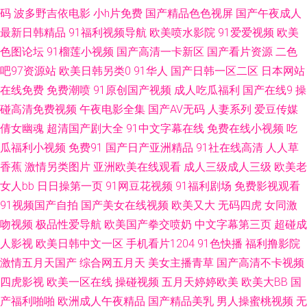
AV一二 成人福利黑料 韩国无码三级片a 青娱乐吧91 五月婷婷国产熟女 91内
码
波多野吉依电影
小h片免费
国产精品色色视屏
国产午夜成人
最新日韩精品
91福利视频导航
欧美喷水影院
91爱爱视频
欧美
射喷水 WWW浮力COM 国产av性爱网 黑丝喷水 美国骚极品极品 人人操人人
色图论坛
91榴莲小视频
国产高清一卡新区
国产看片资源
二色
吧97资源站
欧美日韩另类0
91华人
国产日韩一区二区
日本网站
摸超碰 天天撸日日操 91免费国 超碰99大香蕉 国产91黑料视频 久久依人精
在线免费
免费潮喷
91原创国产视频
成人吃瓜福利
国产在线9
操
品综合 欧美色网导航 日韩精品专区 午夜男人的天堂 91c在线观看 97资源欧
碰高清免费视频
午夜电影全集
国产AV无码
人妻系列
爱豆传媒
倩女幽魂
超清国产剧大全
91中文字幕在线
免费在线小视频
吃
美 国产盗摄一区 久久香蕉网视频 日本AA片 五月婷婷色导航 综合色图欧美
瓜福利小视频
免费91
国产日产亚洲精品
91社在线高清
人人草
香蕉
激情另类图片
亚洲欧美在线观看
成人三级成人三级
欧美老
99欧美精品 成人不卡 国产又大 久久大香一本AV 青青草福利导航 亚洲第五页
女人bb
日日操第一页
91网豆花视频
91福利剧场
免费影视观看
91视频国产自拍
国产美女在线视频
欧美又大
无码四虎
女同激
色图 91足交视频 成人无码一区 韩日一区二区三区 欧美3级 日韩色图 亚洲欧
吻视频
极品性爱导航
欧美国产拳交喷奶
中文字幕第三页
超碰成
美日韩色 91色情蜜桃茄子 草莓视频最新章节 海角社区肏屄视频 日本午夜精
人影视
欧美日韩中文一区
手机看片1204
91色快播
福利撸影院
激情五月天国产
综合网五月天
美女主播青草
国产高清不卡视频
华 亚洲社区电影 91熟女视频 福利社瑟瑟 久久草香蕉大99 欧美性爱去干网
四虎影视
欧美一区在线
操碰视频
五月天婷婷欧美
欧美大BB
国
产福利啪啪
欧洲成人午夜精品
国产精品美乳
男人操蜜桃视频
无