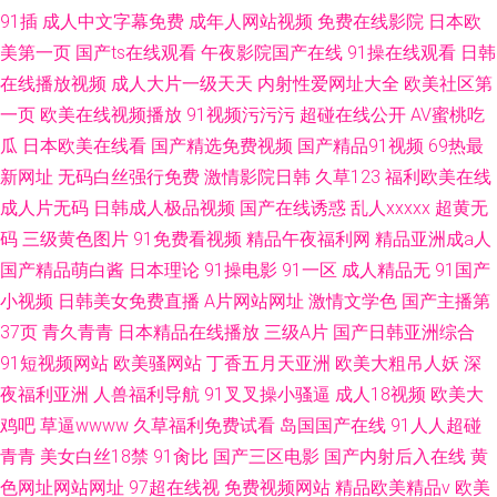
91插
成人中文字幕免费
成年人网站视频
免费在线影院
日本欧
美第一页
国产ts在线观看
午夜影院国产在线
91操在线观看
日韩
在线播放视频
成人大片一级天天
内射性爱网址大全
欧美社区第
一页
欧美在线视频播放
91视频污污污
超碰在线公开
AV蜜桃吃
瓜
日本欧美在线看
国产精选免费视频
国产精品91视频
69热最
新网址
无码白丝强行免费
激情影院日韩
久草123
福利欧美在线
成人片无码
日韩成人极品视频
国产在线诱惑
乱人xxxxx
超黄无
码
三级黄色图片
91免费看视频
精品午夜福利网
精品亚洲成a人
国产精品萌白酱
日本理论
91操电影
91一区
成人精品无
91国产
小视频
日韩美女免费直播
A片网站网址
激情文学色
国产主播第
37页
青久青青
日本精品在线播放
三级A片
国产日韩亚洲综合
91短视频网站
欧美骚网站
丁香五月天亚洲
欧美大粗吊人妖
深
夜福利亚洲
人兽福利导航
91叉叉操小骚逼
成人18视频
欧美大
鸡吧
草逼wwww
久草福利免费试看
岛国国产在线
91人人超碰
青青
美女白丝18禁
91肏比
国产三区电影
国产内射后入在线
黄
色网址网站网址
97超在线视
免费视频网站
精品欧美精品v
欧美