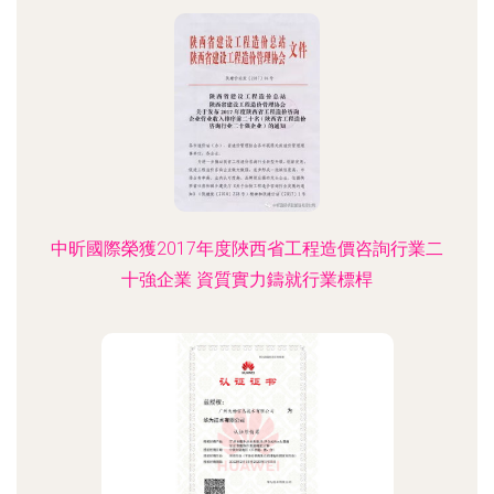
中昕國際榮獲2017年度陜西省工程造價咨詢行業二
十強企業 資質實力鑄就行業標桿