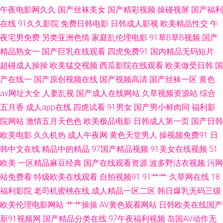
韩美女电影 伊人91大香蕉 91青青草 草莓视频最新章节 国产91做爱 黄色男
午夜电影网久久
国产丝袜美女
国产精彩视频
操碰视屏
国产福利
在线
91久久影院
免费日韩电影
日韩成人影视
欧美精品性交
午
女 久久一期二期中文 免费色片 人人草天天干 97殴美资源总站 91性愛 成人
夜宅男免费
另类亚洲色情
家庭乱伦理电影
91草B草B视频
国产
视频免费网站 人妻热产精品6 伊人综合另类 97色色资源 超碰97操 福利社老
精品熟女一
国产巨乳在线观看
四虎免费91
国内精品无码短片
超碰成人操操
欧美猛交视频
西瓜影院在线观看
欧美做受日韩
国
司机91 国内成人在线 九九视频网 91国内大片 操免片视频 国产精品日韩久久
产在线一
国产原创视频在线
国产视频高清
国产丝袜一区
黄色
av网址大全
人妻乱视
国产成人在线网站
久草视频资源站
综合
久久伊人在线视频 香蕉视频黄色 97超碰青青 超碰碰碰96 黄色仓库91 欧美
五月香
成人app在线
四虎试看
91男女
国产男小鲜肉同
福利影
院网站
激情五月天色色
欧美极品电影
日韩成人第一页
国产日韩
色图小va 午夜男女AV 91黑丝免费 成人日韩国产 黄色DE网址 狼人综合va 午
欧美电影
久久机热
成人午夜网
黄色天堂男人
操视频免费91
日
韩中文在线
精品中的精品
97国产精品视频
91美女在线视频
51
夜剧场久久黄 91社区成人网站 操比超碰 岛国动作片 韩国啊v网址 玖草资源
欧美
一区精品麻豆经典
国产在线观看资源
波多野洁衣视频
污网
在线 欧美日韩中文在线 日韩a卡一 五月天婷婷色色 91偷窥视频 成人AV资源
站免费看
特级欧美在线观看
自拍视频91
91艹艹
久草网在线
18
福利影院
老司机蜜桃在线
成人精品一区二区
韩日爆乳无码三级
站 韩国成人社区 麻豆精久久 欧美性爱免费 午夜在线寂寞影院 91精品天堂
欧美伦理电影网站
艹艹操操
AV黄色观看网站
日韩欧美在线国产
新91视频网
国产精品分类在线
97午夜福利视频
岛国AV动作无