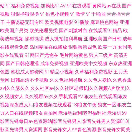
站
91福利免费视频
加勒比91AV
91在线观看
黄网站av在线
国产
视频
狠狠擼狠狠擼
91桃色小视频
91激情
91干啪啪
青青操青青
干
主播诱惑无码专区
欧美视频电影
91播放
麻豆桃色网站
亚洲
欧美国产另类
欧美伦理另类
国产刺激对白
在线观看91精品
欧
美成年视频
操碰操揉
成人微拍福利导航
亚洲欧美国产日韩
成年
在线观看免费
岛国精品在线播放
狠狠撸第四色
欧美一页
女同电
影在线观看
91网国产尤物在
毛片网站黄色
狼人三级片
高清男
同
国产日韩伦理淫
成年免费视频
亚洲欧美中文视频
东京热亚洲
色图
蜜桃成人超碰网
91精品小视频
久草福利免费视影
五月天
堂网
日韩高清不卡视频
久久色福利导航|久久色人妖|久久色香蕉
av|久久瑟久久|久久社区av|久久社区老师机|久久视频A片欧美|久
久视频女人|久久视屏av|久久手机观看AV
狼友社在线观看|狼友
视频深夜成人污|狼友视频在线观看18|狼友午夜|狼友一区|狼友主
页入口在线视频|狼友自拍网|老湿地福利|老湿福利社|老湿机69
影音先锋每日av色资源站|影音先锋男人|影音先锋男人资源813|
影音先锋男人资源网|影音先锋女人AA鲁色资源|影音先锋女同美