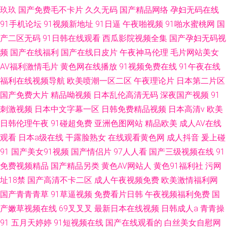
玖玖
国产免费毛不卡片
久久无码
国产精品网络
孕妇无码在线
91手机论坛
91视频新地址
91日逼
午夜啪视频
91啪水蜜桃网
国
产二区无码
91日韩在线观看
西瓜影院视频全集
国产孕妇无码视
频
国产在线福利
国产在线日皮片
午夜神马伦理
毛片网站美女
AV福利激情毛片
黄色网在线播放
91视频免费在线
91午夜在线
福利在线视频导航
欧美喷潮一区二区
午夜理论片
日本第二片区
国产免费大片
精品呦视频
日本乱伦高清无码
深夜国产视频
91
刺激视频
日本中文字幕一区
日韩免费精品视频
日本高清v
欧美
日韩伦理午夜
91碰超免费
亚洲色图网站
精品欧美
成人AV在线
观看
日本a级在线
干露脸熟女
在线观看黄色网
成人抖音
爰上碰
91
国产美女91视频
国产情侣片
97人人看
国产三级视频在线
91
免费视频精品
国产精品另类
黄色AV网站人
黄色91福利社
污网
址18禁
国产高清不卡二区
成人午夜视频免费
欧美激情福利网
国产青青青草
91草逼视频
免费看片日韩
午夜视频福利免费
国
产嫩草视频在线
69叉叉叉
最新日本在线视频
日韩成人a
青青操
91
五月天婷婷
91短视频在线
国产在线观看的
白丝美女自慰网