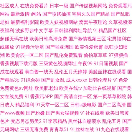
社区成人
在线免费看片
日本一级
国产传媒视频网站
免费观看污
网站
最新激情h网站
国产喷浆抽搐
宅男久久国产精品
国产乱肥
老妇
最新福利影院
欧美人妖视频网站
窝窝午夜理论
久草视频深
夜福利
波多野步中文字幕
日韩福利网址导航
91精品国产社区
超碰无码在线
欧美日韩高清免费
国产激情视频三区
宅男福利在
线播放
91视频污导航
国产啪亚洲国
欧美性爱密臀
疯狂少妇喷
潮
欧美肏屄一区二区
国产乱伦免费观看
偷拍草草草
97狠狠插
香蕉视频下载污版
三级黄色视频网址
午夜99
91日逼视频
国产
成在线观看
萌白酱一线天
乱伦五月天婷婷
美腿丝袜在线观看
国
产精品3p
91综合碰
国产乱女乱
成人xxxxx
日韩伦理片
91色爱
免费黄色av网址
欧美肥老妇
欧美在线tv
加勒比在线视屏
国产美
女在线免费
91香蕉污APP
国产高清自拍一区
第一页草草影院
韩
日成人
精品福利
91天堂一区二区
日韩a级电影
国产二区高清
国
产www视频
国产粉嫩
国产男女猛视频
91社在线看
欧美日韩黄
色片
变态另态另类2
91李宗精品
黑丝袜自慰喷水
乱伦五月
国产
无码网站
三级无毒免费
青青草51
91丝袜在线
91九色在线观看