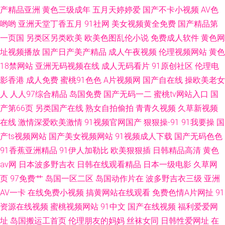
产精品亚洲
黄色三级成年
五月天婷婷爱
国产不卡小视频
AV色
哟哟
亚洲天堂丁香五月
91社网
美女视频黄全免费
国产精品第
一页国
另类区另类欧美
欧美色图乱伦小说
免费成人软件
黄色网
址视频播放
国产日产美产精品
成人午夜视频
伦理视频网站
黄色
18禁网站
亚洲无码视频在线
成人无码看片
91原创社区
伦理电
影香港
成人免费
蜜桃91色色
A片视频网
国产自在线
操欧美老女
人
人人97综合精品
岛国免费
国产无码一二
蜜桃tv网站入口
国
产第66页
另类国产在线
熟女自拍偷拍
青青久视频
久草新视频
在线
激情深爱欧美激情
91视频官网国产
狠狠操-91
91我要操
国
产ts视频网站
国产美女视频网站
91视频成人下载
国产无码色色
91香蕉亚洲精品
91伊人加勒比
欧美狠狠插
日韩精品高清
黄色
av网
日本波多野吉衣
日韩在线观看精品
日本一级电影
久草网
页
97免费艹
岛国一区二区
岛国动作片在
波多野吉衣三级
亚洲
AV一卡
在线免费小视频
搞黄网站在线观看
免费色情A片网扯
91
资源在线视频
蜜桃视频网站
91中文
国产在线视频
福利爱爱网
址
岛国搬运工首页
伦理朋友的妈妈
丝袜女同
日韩性爱网址
在