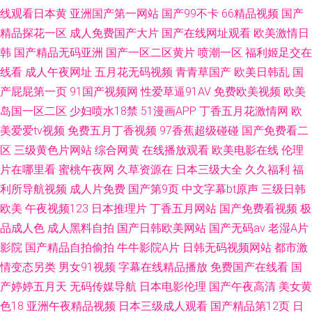
线观看日本黄
亚洲国产第一网站
国产99不卡
66精品视频
国产
精品探花一区
成人免费国产大片
国产在线网址观看
欧美激情日
韩
国产精品无码亚洲
国产一区二区黄片
喷潮一区
福利姬足交在
线看
成人午夜网址
五月花无码视频
青青草国产
欧美日韩乱
国
产屁屁第一页
91国产视频网
性爱草逼91AV
免费欧美视频
欧美
岛国一区二区
少妇喷水18禁
51漫画APP
丁香五月花激情网
欧
美爱爱tv视频
免费五月丁香视频
97香蕉超级碰碰
国产免费看二
区
三级黄色片网站
综合网黄
在线播放观看
欧美电影在线
伦理
片在哪里看
蜜桃午夜网
久草资源在
日本三级大全
久久福利
福
利所导航视频
成人片免费
国产第9页
中文字幕bt原声
三级日韩
欧美
午夜视频123
日本推理片
丁香五月网站
国产免费看视频
极
品成人色
成人黑料自拍
国产日韩欧美网站
国产无码av
老湿A片
影院
国产精品自拍偷拍
牛牛影院A片
日韩无码视频网站
都市激
情变态另类
男女91视频
字幕在线精品播放
免费国产在线看
国
产婷婷五月天
无码传媒导航
日本电影伦理
国产午夜高清
美女黄
色18
亚洲午夜精品视频
日本三级成人观看
国产精品第12页
日