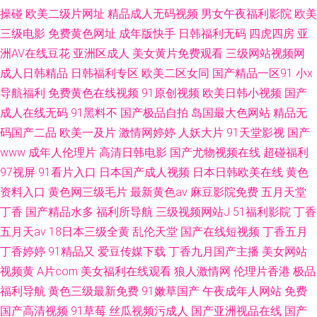
操碰
欧美二级片网址
精品成人无码视频
男女午夜福利影院
欧美
三级电影
免费黄色网址
成年版快手
日韩福利无码
四虎四房
亚
洲AV在线豆花
亚洲区成人
美女黄片免费观看
三级网站视频网
成人日韩精品
日韩福利专区
欧美二区女同
国产精品一区91
小x
导航福利
免费黄色在线视频
91原创视频
欧美日韩小视频
国产
成人在线无码
91黑料不
国产极品自拍
岛国最大色网站
精品无
码国产二品
欧美一及片
激情网婷婷
人妖大片
91天堂影视
国产
www
成年人伦理片
高清日韩电影
国产尤物视频在线
超碰福利
97视屏
91看片入口
日本国产成人视频
日本日韩欧美在线
黄色
资料入口
黄色网三级毛片
最新黄色av
麻豆影院免费
五月天堂
丁香
国产精品水多
福利所导航
三级视频网站J
51福利影院
丁香
五月天av
18日本三级全黄
乱伦天堂
国产在线短视频
丁香五月
丁香婷婷
91精品又
爱豆传媒下载
丁香九月国产主播
美女网站
视频黄
A片com
美女福利在线观看
狼人激情网
伦理片香港
极品
福利导航
黄色三级最新免费
91嫩草国产
午夜成年人网站
免费
国产高清视频
91草莓
丝瓜视频污成人
国产亚洲视品在线
国产